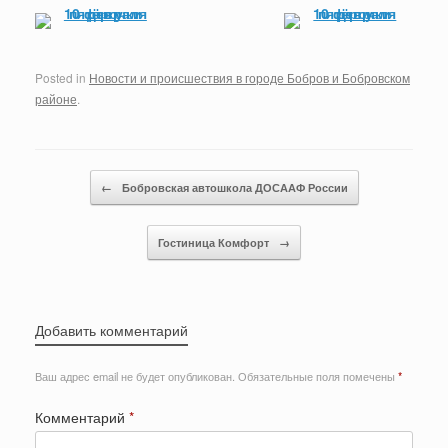
Posted in
Новости и происшествия в городе Бобров и Бобровском
районе
.
Post navigation
←
Бобровская автошкола ДОСААФ России
Гостиница Комфорт
→
Добавить комментарий
Ваш адрес email не будет опубликован.
Обязательные поля помечены
*
Комментарий
*