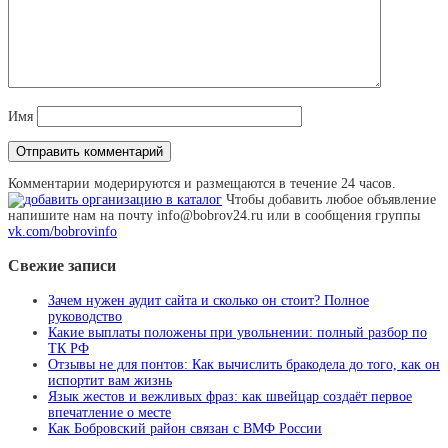
Имя
Комментарии модерируются и размещаются в течение 24 часов.
Чтобы добавить любое объявление
напишите нам на почту info@bobrov24.ru или в сообщения группы
vk.com/bobrovinfo
Свежие записи
Зачем нужен аудит сайта и сколько он стоит? Полное
руководство
Какие выплаты положены при увольнении: полный разбор по
ТК РФ
Отзывы не для понтов: Как вычислить бракодела до того, как он
испортит вам жизнь
Язык жестов и вежливых фраз: как швейцар создаёт первое
впечатление о месте
Как Бобровский район связан с ВМФ России