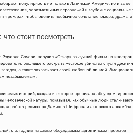
абирают популярность не только в Латинской Америке, но и за её
повествования, харизматичных персонажей и глубокие социальные 
ент-трекерах, чтобы оценить необычное сочетание юмора, драмы и
 что стоит посмотреть
е Эдуардо Сачери, получил «Оскар» за лучший фильм на иностра
ледователя, решившего раскрыть жестокое убийство спустя десяти
 загадок, а также захватывает своей любовной линией. Эмоционал
ильм незабываемым.
висимых историй, каждая из которых пронизана абсурдом, ироние
 человеческой натуры, показывая, как обычные люди сталкивают
щая работа режиссера Дамиана Шифрона и актерского ансамбля
м.
елей, стал одним из самых обсуждаемых аргентинских проектов