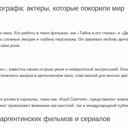
ографа: актеры, которые покорили мир
 кино. Его работы в таких фильмах, как «Тайна в его глазах» и «Д
ть сложные эмоции и глубину персонажа. Он завоевал любовь зрит
 свои роли.
иях», известна своим острым умом и невероятной экспрессией. Она
тического жанров в аргентинском кино, став иконой для многих зри
я ролям в сериалах, таких как «Клуб Cuervos», представляет новое
лант привлекают внимание как местной, так и международной публи
аргентинских фильмов и сериалов