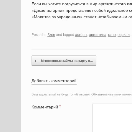
Если вы хотите погрузиться в мир аргентинского ки
«Дикие истории» представляют собой идеальное со
«Молитва за украденных» станет незабываемым о
Posted in
Блог
and tagged
актёры
,
аргентина
,
кино
,
сериал
.
Post navigation
←
Мгновенные займы на карту с…
Добавить комментарий
Ваш адрес email не будет опубликован.
Обязательные поля поме
Комментарий
*