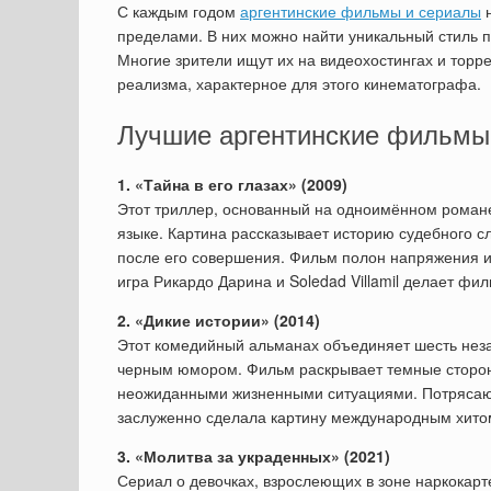
С каждым годом
аргентинские фильмы и сериалы
н
пределами. В них можно найти уникальный стиль 
Многие зрители ищут их на видеохостингах и торр
реализма, характерное для этого кинематографа.
Лучшие аргентинские фильмы:
1. «Тайна в его глазах» (2009)
Этот триллер, основанный на одноимённом роман
языке. Картина рассказывает историю судебного с
после его совершения. Фильм полон напряжения и
игра Рикардо Дарина и Soledad Villamil делает ф
2. «Дикие истории» (2014)
Этот комедийный альманах объединяет шесть неза
черным юмором. Фильм раскрывает темные стороны
неожиданными жизненными ситуациями. Потрясаю
заслуженно сделала картину международным хито
3. «Молитва за украденных» (2021)
Сериал о девочках, взрослеющих в зоне наркокарт