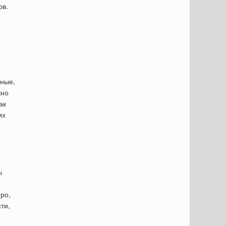
ов.
нные,
жно
ак
их
ы
ро,
ти,