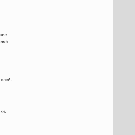
икие
елей
телей.
ки.