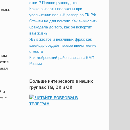
стоит? Полное руководство
Какие выплаты положены при
темы.
увольнении: полный разбор по ТК РФ
Отзывы не для понтов: Как вычислить
бракодела до того, как он испортит
вам жизнь
Язык жестов и вежливых фраз: как
швейцар создаёт первое впечатление
о месте
нном
Как Бобровский район связан с ВМФ
летия
России
ьная
Больше интересного в наших
группах TG, ВК и ОК
й и
ся с
ЧИТАЙТЕ БОБРОВ24 В
ТЕЛЕГРАМ