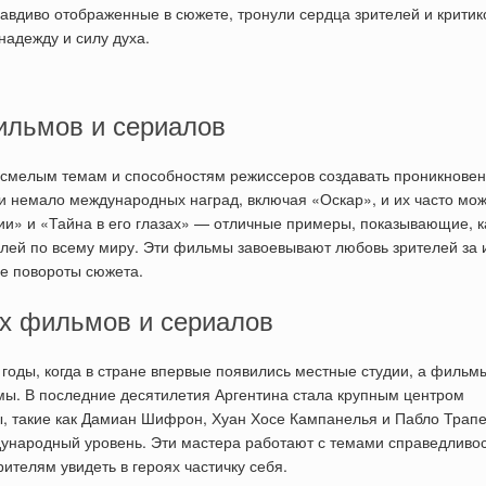
равдиво отображенные в сюжете, тронули сердца зрителей и критик
надежду и силу духа.
ильмов и сериалов
 смелым темам и способностям режиссеров создавать проникнове
ли немало международных наград, включая «Оскар», и их часто мо
ии» и «Тайна в его глазах» — отличные примеры, показывающие, к
елей по всему миру. Эти фильмы завоевывают любовь зрителей за 
е повороты сюжета.
их фильмов и сериалов
 годы, когда в стране впервые появились местные студии, а фильм
мы. В последние десятилетия Аргентина стала крупным центром
ы, такие как Дамиан Шифрон, Хуан Хосе Кампанелья и Пабло Трапе
ународный уровень. Эти мастера работают с темами справедливос
рителям увидеть в героях частичку себя.