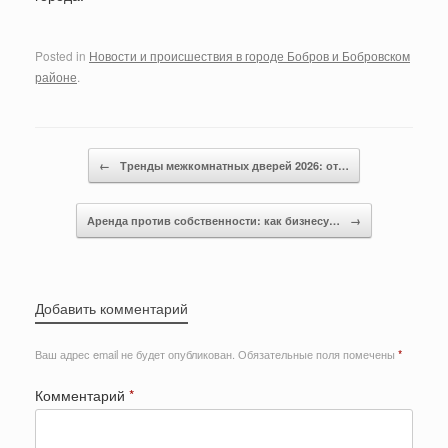
Posted in
Новости и происшествия в городе Бобров и Бобровском
районе
.
Post navigation
←
Тренды межкомнатных дверей 2026: от…
Аренда против собственности: как бизнесу…
→
Добавить комментарий
Ваш адрес email не будет опубликован.
Обязательные поля помечены
*
Комментарий
*