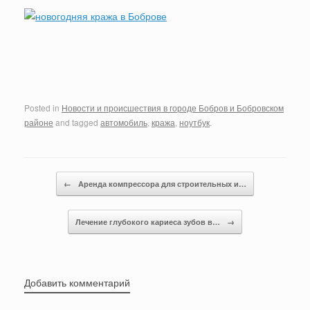
Posted in
Новости и происшествия в городе Бобров и Бобровском
районе
and tagged
автомобиль
,
кража
,
ноутбук
.
Post navigation
←
Аренда компрессора для строительных и…
Лечение глубокого кариеса зубов в…
→
Добавить комментарий