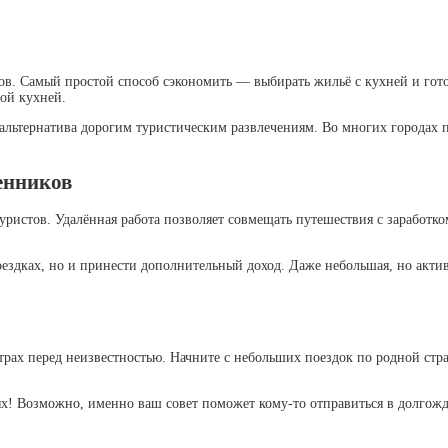
дов. Самый простой способ сэкономить — выбирать жильё с кухней и го
ой кухней.
льтернатива дорогим туристическим развлечениям. Во многих городах п
енников
истов. Удалённая работа позволяет совмещать путешествия с заработком
ездках, но и принести дополнительный доход. Даже небольшая, но актив
страх перед неизвестностью. Начните с небольших поездок по родной ст
х! Возможно, именно ваш совет поможет кому-то отправиться в долгож