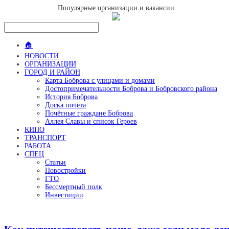
Популярные организации и вакансии
🏠
НОВОСТИ
ОРГАНИЗАЦИИ
ГОРОД И РАЙОН
Карта Боброва с улицами и домами
Достопримечательности Боброва и Бобровского района
История Боброва
Доска почёта
Почётные граждане Боброва
Аллея Славы и список Героев
КИНО
ТРАНСПОРТ
РАБОТА
СПЕЦ
Статьи
Новостройки
ГТО
Бессмертный полк
Инвестиции