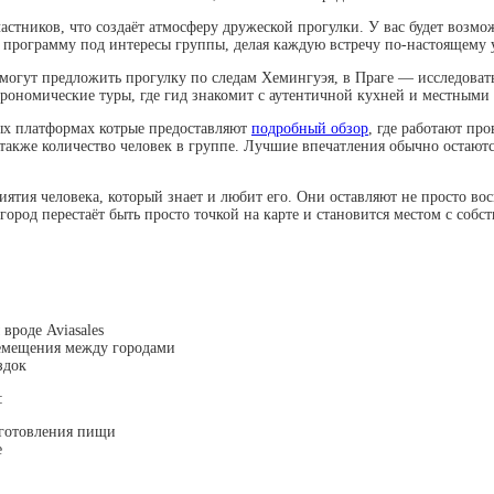
стников, что создаёт атмосферу дружеской прогулки. У вас будет возмо
 программу под интересы группы, делая каждую встречу по-настоящему 
могут предложить прогулку по следам Хемингуэя, в Праге — исследовать
рономические туры, где гид знакомит с аутентичной кухней и местными 
ых платформах котрые предоставляют
подробный обзор
, где работают пр
акже количество человек в группе. Лучшие впечатления обычно остаются 
иятия человека, который знает и любит его. Они оставляют не просто в
город перестаёт быть просто точкой на карте и становится местом с соб
вроде Aviasales
ремещения между городами
здок
:
иготовления пищи
е