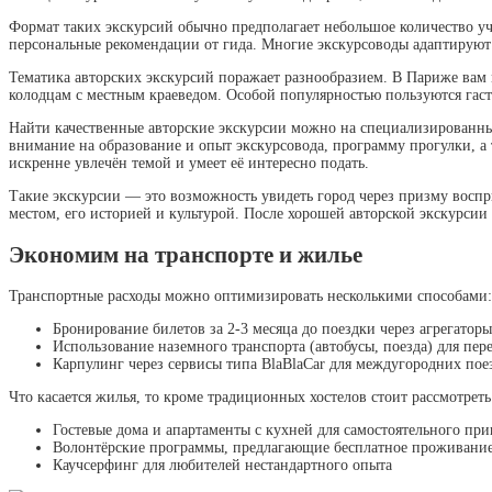
Формат таких экскурсий обычно предполагает небольшое количество уча
персональные рекомендации от гида. Многие экскурсоводы адаптируют
Тематика авторских экскурсий поражает разнообразием. В Париже вам 
колодцам с местным краеведом. Особой популярностью пользуются гаст
Найти качественные авторские экскурсии можно на специализированн
внимание на образование и опыт экскурсовода, программу прогулки, а т
искренне увлечён темой и умеет её интересно подать.
Такие экскурсии — это возможность увидеть город через призму воспр
местом, его историей и культурой. После хорошей авторской экскурсии 
Экономим на транспорте и жилье
Транспортные расходы можно оптимизировать несколькими способами:
Бронирование билетов за 2-3 месяца до поездки через агрегаторы 
Использование наземного транспорта (автобусы, поезда) для пе
Карпулинг через сервисы типа BlaBlaCar для междугородних пое
Что касается жилья, то кроме традиционных хостелов стоит рассмотреть
Гостевые дома и апартаменты с кухней для самостоятельного пр
Волонтёрские программы, предлагающие бесплатное проживани
Каучсерфинг для любителей нестандартного опыта