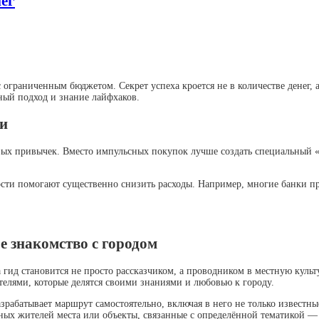
нег
ограниченным бюджетом. Секрет успеха кроется не в количестве денег, 
ный подход и знание лайфхаков.
и
х привычек. Вместо импульсных покупок лучше создать специальный «д
сти помогают существенно снизить расходы. Например, многие банки пр
е знакомство с городом
 гид становится не просто рассказчиком, а проводником в местную культ
лями, которые делятся своими знаниями и любовью к городу.
рабатывает маршрут самостоятельно, включая в него не только известны
ных жителей места или объекты, связанные с определённой тематикой — 