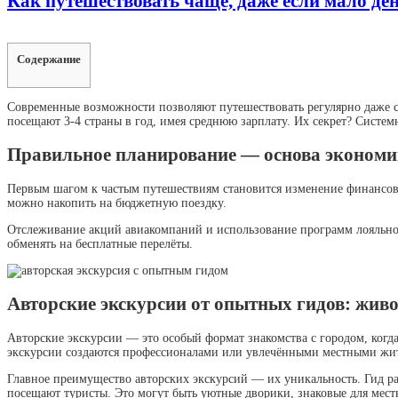
Как путешествовать чаще, даже если мало де
Содержание
Современные возможности позволяют путешествовать регулярно даже с 
посещают 3-4 страны в год, имея среднюю зарплату. Их секрет? Систем
Правильное планирование — основа экономи
Первым шагом к частым путешествиям становится изменение финансовы
можно накопить на бюджетную поездку.
Отслеживание акций авиакомпаний и использование программ лояльно
обменять на бесплатные перелёты.
Авторские экскурсии от опытных гидов: живо
Авторские экскурсии — это особый формат знакомства с городом, когда
экскурсии создаются профессионалами или увлечёнными местными жите
Главное преимущество авторских экскурсий — их уникальность. Гид раз
посещают туристы. Это могут быть уютные дворики, знаковые для мест