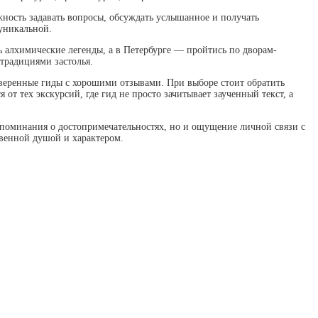
жность задавать вопросы, обсуждать услышанное и получать
уникальной.
 алхимические легенды, а в Петербурге — пройтись по дворам-
традициями застолья.
оверенные гиды с хорошими отзывами. При выборе стоит обратить
от тех экскурсий, где гид не просто зачитывает заученный текст, а
оспоминания о достопримечательностях, но и ощущение личной связи с
ственной душой и характером.