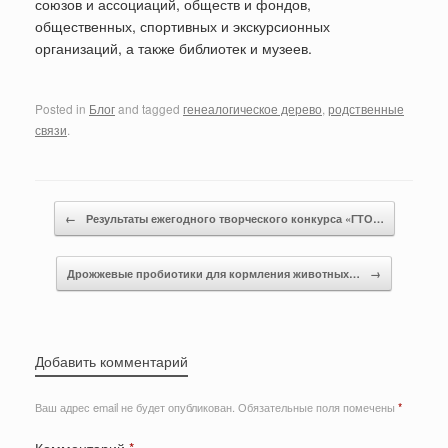
союзов и ассоциаций, обществ и фондов,
общественных, спортивных и экскурсионных
организаций, а также библиотек и музеев.
Posted in
Блог
and tagged
генеалогическое дерево
,
родственные
связи
.
Post navigation
←
Результаты ежегодного творческого конкурса «ГТО…
Дрожжевые пробиотики для кормления животных…
→
Добавить комментарий
Ваш адрес email не будет опубликован.
Обязательные поля помечены
*