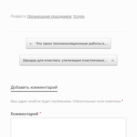
Posted in
Организация праздников
,
Услуги
.
Post navigation
←
Что такое теплоизоляционные работы и…
Шредер для пластика: утилизация пластиковых…
→
Добавить комментарий
Ваш адрес email не будет опубликован.
Обязательные поля помечены
*
Комментарий
*