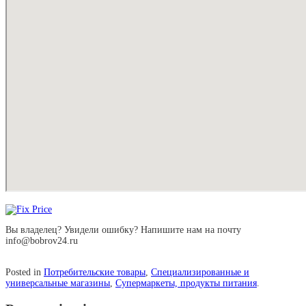
Вы владелец? Увидели ошибку? Напишите нам на почту
info@bobrov24.ru
Posted in
Потребительские товары
,
Специализированные и
универсальные магазины
,
Супермаркеты, продукты питания
.