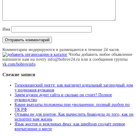
Имя
Комментарии модерируются и размещаются в течение 24 часов.
Чтобы добавить любое объявление
напишите нам на почту info@bobrov24.ru или в сообщения группы
vk.com/bobrovinfo
Свежие записи
Тихоокеанский хюгге: как выглядит идеальный загородный дом
у подножия вулканов
Зачем нужен аудит сайта и сколько он стоит? Полное
руководство
Какие выплаты положены при увольнении: полный разбор по
ТК РФ
Отзывы не для понтов: Как вычислить бракодела до того, как он
испортит вам жизнь
Язык жестов и вежливых фраз: как швейцар создаёт первое
впечатление о месте