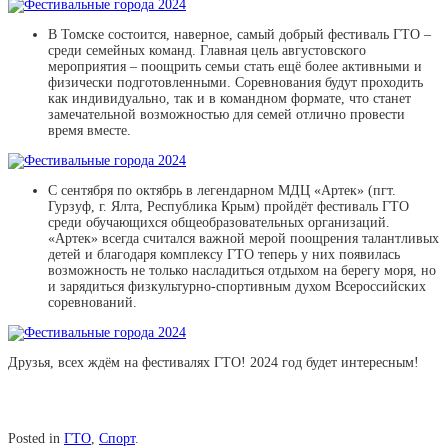
В Томске состоится, наверное, самый добрый фестиваль ГТО –
среди семейных команд. Главная цель августовского
мероприятия – поощрить семьи стать ещё более активными и
физически подготовленными. Соревнования будут проходить
как индивидуально, так и в командном формате, что станет
замечательной возможностью для семей отлично провести
время вместе.
С сентября по октябрь в легендарном МДЦ «Артек» (пгт.
Гурзуф, г. Ялта, Республика Крым) пройдёт фестиваль ГТО
среди обучающихся общеобразовательных организаций.
«Артек» всегда считался важной мерой поощрения талантливых
детей и благодаря комплексу ГТО теперь у них появилась
возможность не только насладиться отдыхом на берегу моря, но
и зарядиться физкультурно-спортивным духом Всероссийских
соревнований.
Друзья, всех ждём на фестивалях ГТО! 2024 год будет интересным!
Posted in
ГТО
,
Спорт
.