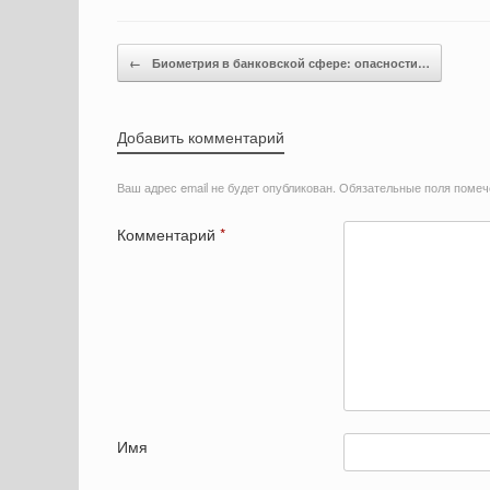
Post navigation
←
Биометрия в банковской сфере: опасности…
Добавить комментарий
Ваш адрес email не будет опубликован.
Обязательные поля поме
Комментарий
*
Имя