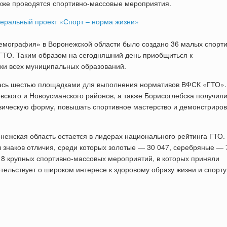
акже проводятся спортивно-массовые мероприятия.
емография» в Воронежской области было создано 36 малых спорт
ГТО. Таким образом на сегодняшний день приобщиться к
ски всех муниципальных образований.
лась шестью площадками для выполнения нормативов ВФСК «ГТО».
овского и Новоусманского районов, а также Борисоглебска получил
зическую форму, повышать спортивное мастерство и демонстриров
онежская область остается в лидерах национального рейтинга ГТО.
 знаков отличия, среди которых золотые — 30 047, серебряные — 
 8 крупных спортивно-массовых мероприятий, в которых приняли
етельствует о широком интересе к здоровому образу жизни и спорту