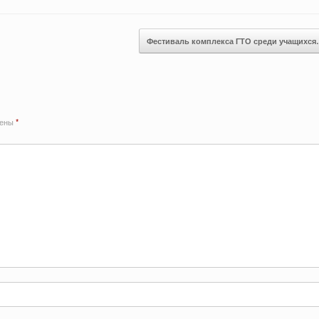
Фестиваль комплекса ГТО среди учащихс
чены
*