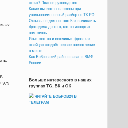
стоит? Полное руководство
Какие выплаты положены при
увольнении: полный разбор по ТК РФ
Отзывы не для понтов: Как вычислить
ивных
бракодела до того, как он испортит
вам жизнь
Язык жестов и вежливых фраз: как
швейцар создаёт первое впечатление
о месте
и
Как Бобровский район связан с ВМФ
ать,
России
 В
Больше интересного в наших
7 979
группах TG, ВК и ОК
ЧИТАЙТЕ БОБРОВ24 В
ТЕЛЕГРАМ